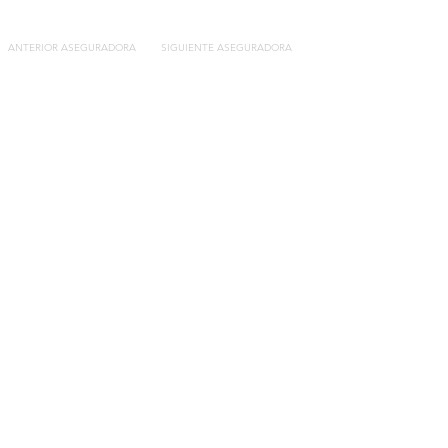
ANTERIOR ASEGURADORA
SIGUIENTE ASEGURADORA
Contacto
C/General Lasheras, 19.
22003, Huesca​​
Tel:
633 14 01 69
info@segurosdecocheonline.es
Lo más buscado
Comparador seguros de coche
Contratar seguro por días online
Contratar seguro por meses online
Modelos documentación gratuitos