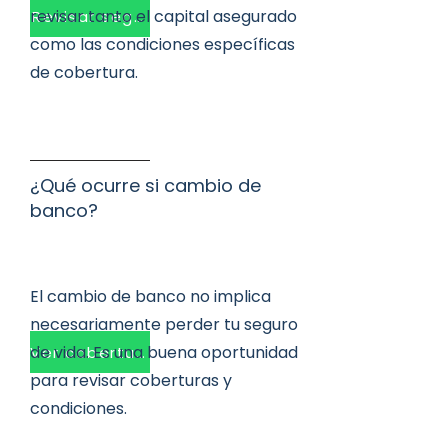
revisar tanto el capital asegurado
Revisar seguro
como las condiciones específicas
de cobertura.
¿Qué ocurre si cambio de
banco?
El cambio de banco no implica
necesariamente perder tu seguro
de vida. Es una buena oportunidad
Ver coberturas
para revisar coberturas y
condiciones.