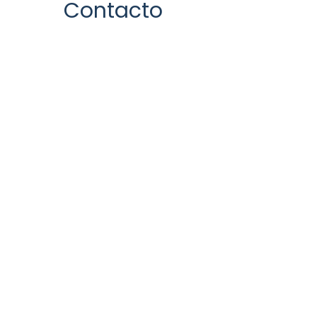
Contacto
​¿Te gusta lo que ves?
Contáctanos para saber más.
Nombre
Apellido
Email