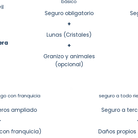
básico
il
Seguro obligatorio
Se
+
Lunas (Cristales)
era
+
Granizo y animales
(opcional)
sgo con franquicia
seguro a todo rie
eros ampliado
Seguro a ter
+
con franquicia)
Daños propios 