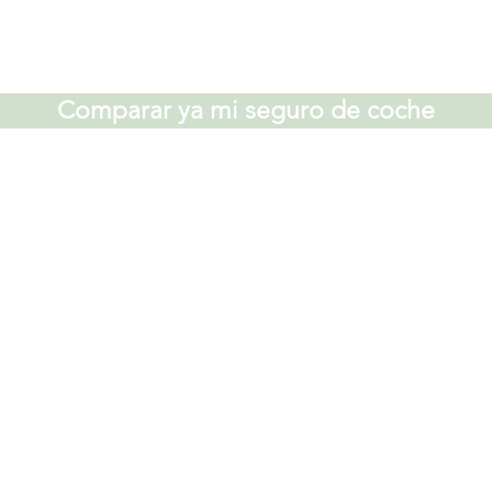
Comparar ya mi seguro de coche
Lo más busca
Comparador se
Contratar segur
Contratar segur
e.es
Modelos docume