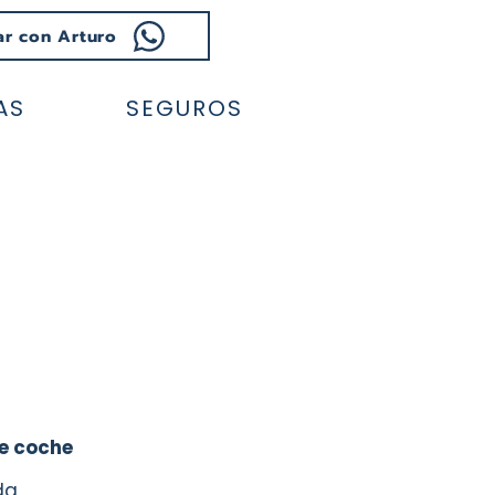
ar con Arturo
AS
SEGUROS
Ahorra hasta
250.-
€*
e coche
da