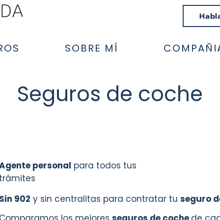
Habl
ROS
SOBRE MÍ
COMPAÑI
Seguros de coche
Agente personal
para todos tus
trámites
Sin
902
y sin centralitas para contratar tu
seguro d
Comparamos los mejores
seguros de coche
de ca