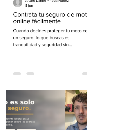
Arturo Daniel Pineda Núñez
8 jun
Contrata tu seguro de moto
online fácilmente
Cuando decides proteger tu moto con
un seguro, lo que buscas es
tranquilidad y seguridad sin
complicaciones. Yo te ayudo a
entender cómo contratar un seguro de
moto online de forma sencilla, rápida y
sin sorpresas. En este artículo te
explico paso a paso todo lo que
necesitas saber para que puedas tomar
la mejor decisión para ti y tu moto.
Ventajas de contratar un seguro de
moto online Contratar un seguro de
moto online tiene muchas ventajas que
a menudo no se valoran lo sufi