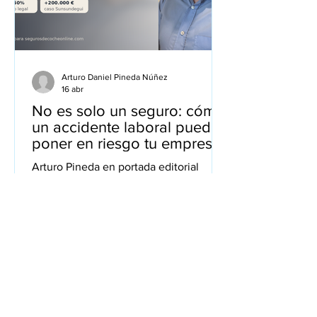
Arturo Daniel Pineda Núñez
16 abr
No es solo un seguro: cómo
un accidente laboral puede
poner en riesgo tu empresa
Arturo Pineda en portada editorial
sobre RC patronal y riesgo económico
para pymes Muchos empresarios creen
que el verdadero problema de un
accidente laboral es la baja, la
inspección o el susto inicial. Y sí, todo
eso importa. Pero muchas veces el
golpe de verdad llega después: cuando
aparece una reclamación seria, cuando