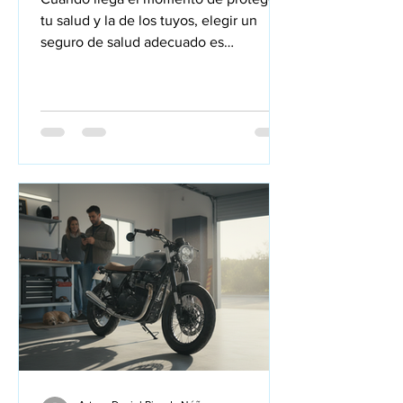
tu salud y la de los tuyos, elegir un
seguro de salud adecuado es
fundamental. Hoy en día, puedes
hacerlo de forma rápida y sencilla
desde casa, sin complicaciones ni
desplazamientos. Te voy a guiar paso a
paso para que puedas contratar tu
seguro de salud online con confianza y
sin sorpresas. ¿Por qué elegir un seguro
de salud online? Contratar un seguro
de salud online tiene muchas ventajas
que te pueden facilitar la vida. Primero,
te perm