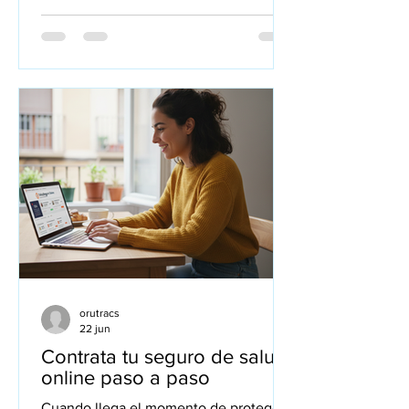
de hogar es fundamental para tomar
una decisión informada y ajustada a tus
necesidades. En este artículo, te
explico paso a paso qué factores
influyen en el coste, cómo puedes
ajustar la póliza para pagar solo por lo
que realmente necesitas y qué
aspectos debes tener en cuenta para
no llevarte sorpresas. Te hablo como
corredo
orutracs
22 jun
Contrata tu seguro de salud
online paso a paso
Cuando llega el momento de proteger