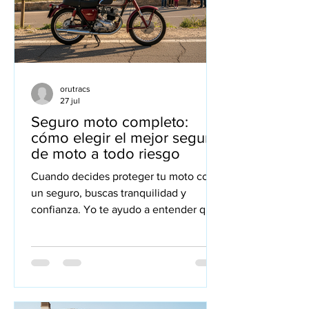
orutracs
27 jul
Seguro moto completo:
cómo elegir el mejor seguro
de moto a todo riesgo
Cuando decides proteger tu moto con
un seguro, buscas tranquilidad y
confianza. Yo te ayudo a entender qué
es un seguro moto completo y cómo
elegir la opción que mejor se adapta a
ti. No se trata solo de contratar una
póliza, sino de encontrar un respaldo
real para cualquier imprevisto que
pueda surgir en la carretera o fuera de