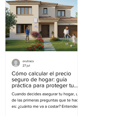
ella. En este artículo te explico de
forma sencilla y cercana todo lo que
necesitas saber para tomar una buena
decisión. Además, reviso contigo las c
orutracs
27 jul
Cómo calcular el precio
seguro de hogar: guía
práctica para proteger tu
casa
Cuando decides asegurar tu hogar, una
de las primeras preguntas que te haces
es: ¿cuánto me va a costar? Entender
cómo se calcula el precio de un seguro