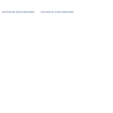
ANTERIOR ASEGURADORA
SIGUIENTE ASEGURADORA
Contacto
C/General Lasheras, 19.
22003, Huesca​​
Tel:
633 14 01 69
info@segurosdecocheonline.es
Lo más buscado
Comparador seguros de coche
Contratar seguro por días online
Contratar seguro por meses online
Modelos documentación gratuitos